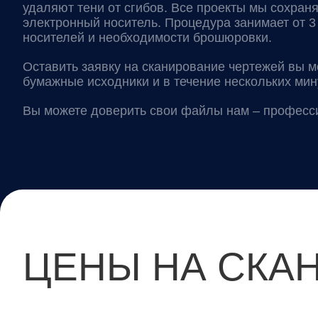
удаляют тени от сгибов. Все проекты мы сохран
электронный носитель. Процедура занимает от 3
носителей и необходимости брошюровки.
Оставить заявку на сканирование чертежей вы м
бумажные исходники и в течение нескольких мин
Вы можете доверить свои файлы нам – професси
ЦЕНЫ НА СКА