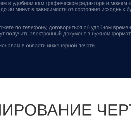
яем в удобном вам графическом редакторе и можем 
 до 30 минут в зависимости от состояния исходных 
ожете по телефону, договориться об удобном времен
ут получить электронный документ в нужном формат
оналам в области инженерной печати.
НИРОВАНИЕ ЧЕ