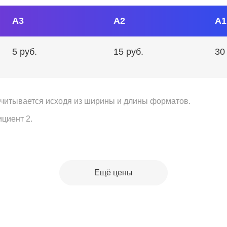
А3
А2
А1
5 руб.
15 руб.
30
считывается исходя из ширины и длины форматов.
циент 2.
Ещё цены