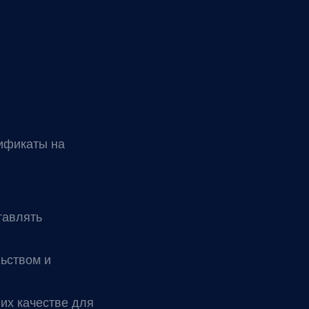
тификаты на
тавлять
ьством и
их качестве для